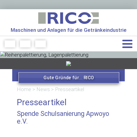
Maschinen und Anlagen für die Getränkeindustrie
+49 7961 56499 0
info[at]rico-maschinenbau.de
Gute Gründe für... RICO
Home
>
News
>
Presseartikel
Presseartikel
Spende Schulsanierung Apwoyo
e.V.