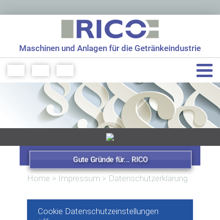
Maschinen und Anlagen für die Getränkeindustrie
+49 7961 56499 0
info[at]rico-maschinenbau.de
Gute Gründe für... RICO
Home
>
Impressum
>
Datenschutzerklärung
Cookie Datenschutzeinstellungen