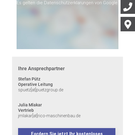
Es gelten die Datenschutzerklärungen von Google.
Ihre Ansprechpartner
Stefan Pütz
Operative Leitung
spuetz[at]puetzgroup.de
Julia Mlakar
Vertrieb
jmlakar[at]rico-maschinenbau.de
Fordern Sie jetzt Ihr kostenloses