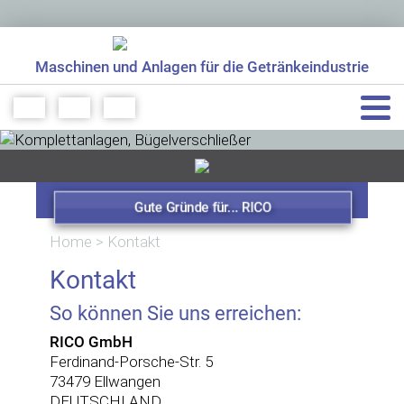
Maschinen und Anlagen für die Getränkeindustrie
+49 7961 56499 0
info[at]rico-maschinenbau.de
Gute Gründe für... RICO
Home
>
Kontakt
Kontakt
So können Sie uns erreichen:
RICO GmbH
Ferdinand-Porsche-Str. 5
73479 Ellwangen
DEUTSCHLAND