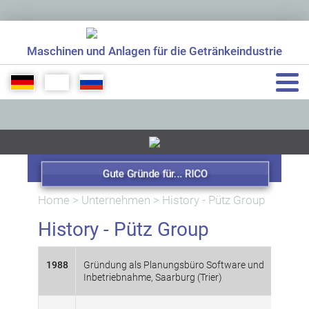
Maschinen und Anlagen für die Getränkeindustrie
+49 7961 56499 0
info[at]rico-maschinenbau.de
Gute Gründe für... RICO
Home
>
Unternehmen
>
History - Pütz Group
History - Pütz Group
1988
Gründung als Planungsbüro Software und
Inbetriebnahme, Saarburg (Trier)